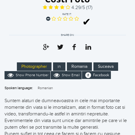
4.29/5
(17)
RATE IT:
SHARE ON:
Photographer
in
Romania
Suceava
Facebook
Show Phone Number
Show Email
Spoken language:
Romanian
Suntem alaturi de dumneavoastra in cele mai importante
momente din viata si le imortalizam, atat in format foto cat si
video, transformandu-le astfel in amintiri nepretuite.
Evenimentele din viata sunt unice dar amintirile pe care vi le
putem oferi se pot transmite la multe generatii.
Punem suflet in tot ceea ce facem si o facem cu pasiune.